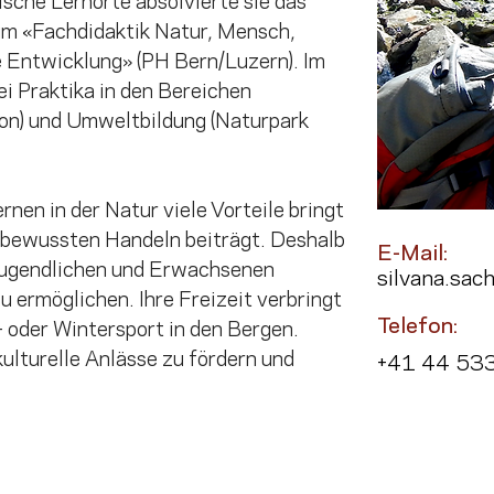
sche Lernorte absolvierte sie das 
m «Fachdidaktik Natur, Mensch, 
 Entwicklung» (PH Bern/Luzern). Im 
i Praktika in den Bereichen 
on) und Umweltbildung (Naturpark 
rnen in der Natur viele Vorteile bringt 
bewussten Handeln beiträgt. Deshalb 
E-Mail:
, Jugendlichen und Erwachsenen 
silvana.sac
 ermöglichen. Ihre Freizeit verbringt 
Telefon:
 oder Wintersport in den Bergen. 
 kulturelle Anlässe zu fördern und 
+41 44 53