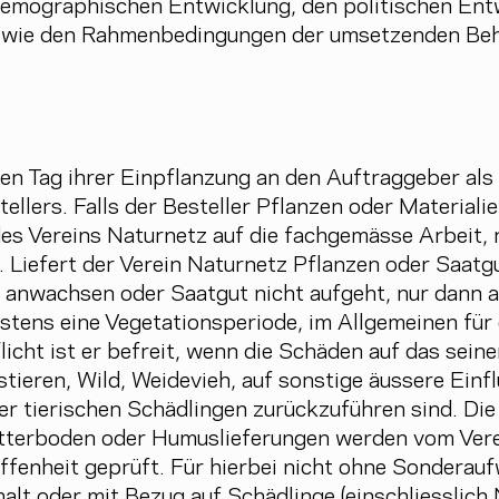
 demographischen Entwicklung, den politischen En
owie den Rahmenbedingungen der umsetzenden Beh
en Tag ihrer Einpflanzung an den Auftraggeber als
llers. Falls der Besteller Pflanzen oder Materialie
es Vereins Naturnetz auf die fachgemässe Arbeit, 
 Liefert der Verein Naturnetz Pflanzen oder Saatgu
 anwachsen oder Saatgut nicht aufgeht, nur dann a
stens eine Vegetationsperiode, im Allgemeinen für 
icht ist er befreit, wenn die Schäden auf das sei
ieren, Wild, Weidevieh, auf sonstige äussere Einfl
er tierischen Schädlingen zurückzuführen sind. Die 
tterboden oder Humuslieferungen werden vom Vere
fenheit geprüft. Für hierbei nicht ohne Sonderauf
lt oder mit Bezug auf Schädlinge (einschliesslich