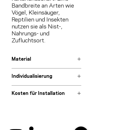
Bandbreite an Arten wie
Vögel, Kleinsäuger,
Reptilien und Insekten
nutzen sie als Nist-,
Nahrungs- und
Zufluchtsort.
Material
Infotafel
Individualisierung
Aluminium-Polyethylen-
Verbundstoff mit UV-Schutzfolie
Auf Wunsch mit Ihrem
Logo
und
Kosten für Installation
dem Ihrer Projektpartner:innen
Halterung
Stahl mit Eisenglimmer-
Exklusive
QR-Code mit
projektspezifischer
Beschichtung
Ohne Projekt werden Fahrtkosten
Beitragsseite
auf unserem Blog
& Zeitaufwand individuell
verrechnet
Gebietsspezifischer Hinweis