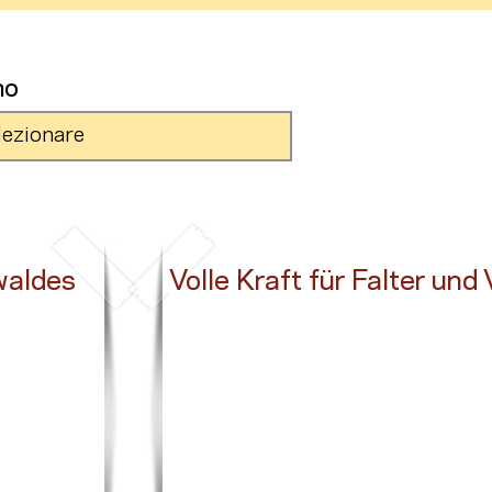
no
waldes
Volle Kraft für Falter und 
Button