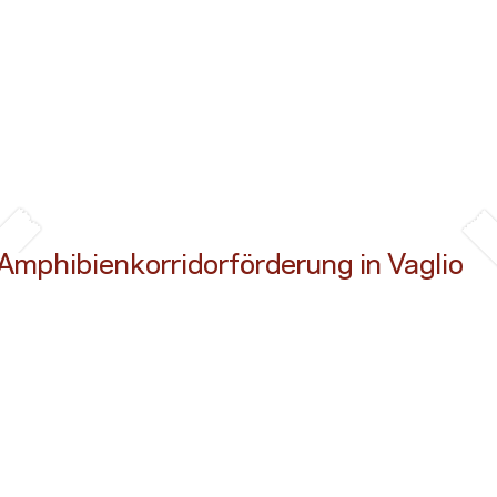
Button
Amphibienkorridorförderung in Vaglio
Button