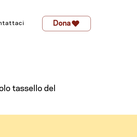
Dona
ntattaci
lo tassello del