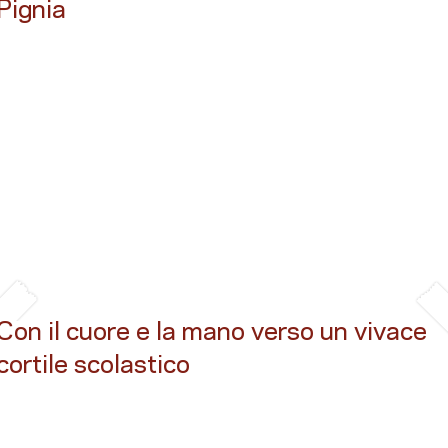
Pignia
Button
Con il cuore e la mano verso un vivace
cortile scolastico