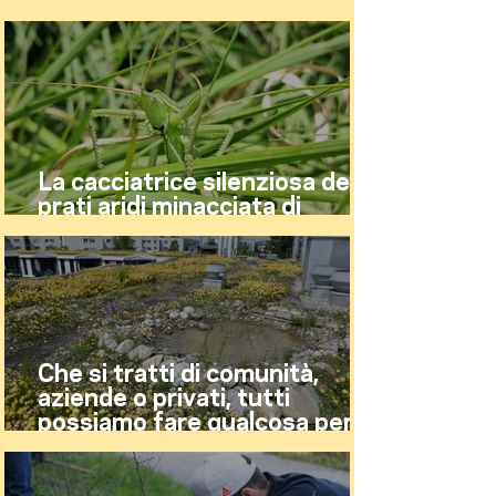
realizzarli
La cacciatrice silenziosa dei
prati aridi minacciata di
estinzione
Che si tratti di comunità,
aziende o privati, tutti
possiamo fare qualcosa per la
biodiversità!