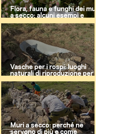
Flora, fauna e funghi dei muri
a secco: alcuni esempi e
curiosità
Vasche per i rospi: luoghi
naturali di riproduzione per gli
anfibi
Muri a secco: perché ne
servono di più e come