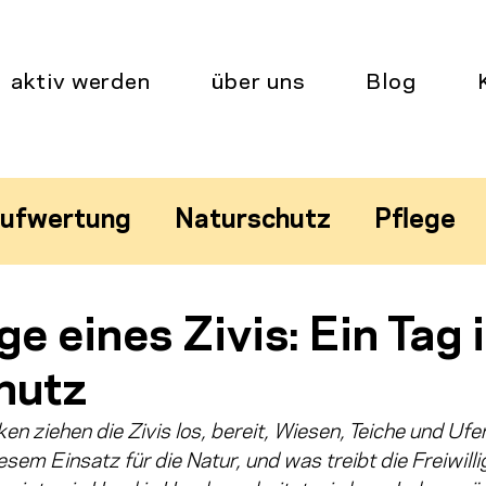
aktiv werden
über uns
Blog
aufwertung
Naturschutz
Pflege
ung
e eines Zivis: Ein Tag 
hutz
en ziehen die Zivis los, bereit, Wiesen, Teiche und Ufer
esem Einsatz für die Natur, und was treibt die Freiwilli