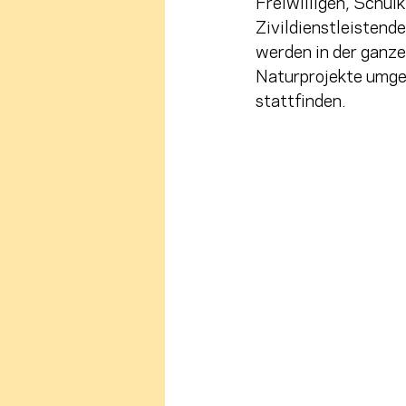
Freiwilligen, Schu
Zivildienstleistend
werden in der ganz
Naturprojekte umges
stattfinden.