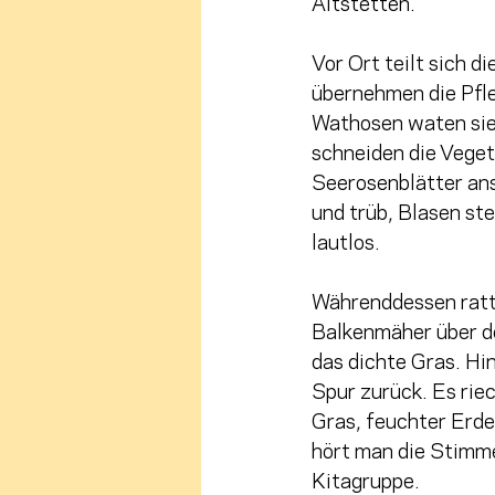
Altstetten.
Vor Ort teilt sich di
übernehmen die Pfle
Wathosen waten sie 
schneiden die Veget
Seerosenblätter ans
und trüb, Blasen ste
lautlos.
Währenddessen ratt
Balkenmäher über de
das dichte Gras. Hin
Spur zurück. Es rie
Gras, feuchter Erde
hört man die Stimme
Kitagruppe.