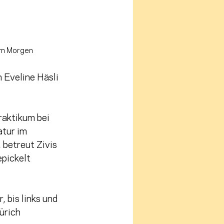
am Morgen
 Eveline Häsli 
raktikum bei 
tur im 
 betreut Zivis 
pickelt 
 bis links und 
ürich 