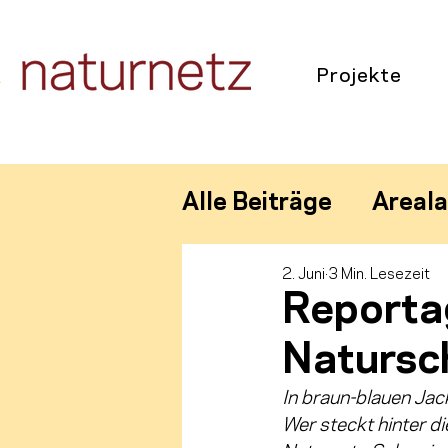
Projekte
Alle Beiträge
Areal
2. Juni
3 Min. Lesezeit
Volunteering & Bild
Reportag
Natursc
In braun-blauen Jack
Wer steckt hinter di