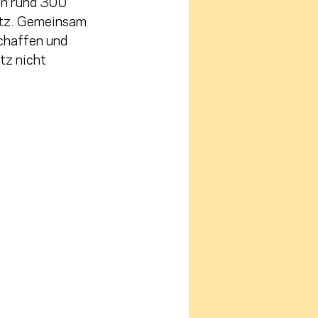
en rund 300 
utz. Gemeinsam 
chaffen und 
tz nicht 