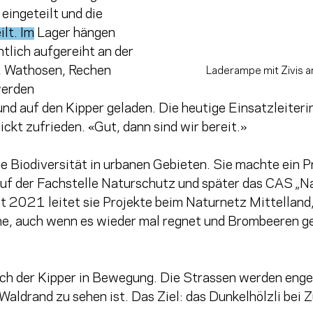
 eingeteilt und die 
ilt. Im
 Lager hängen 
tlich aufgereiht an der 
 Wathosen, Rechen 
Laderampe mit Zivis 
werden 
 auf den Kipper geladen. Die heutige Einsatzleiterin
nickt zufrieden. «Gut, dann sind wir bereit.»
ie Biodiversität in urbanen Gebieten. Sie machte ein P
uf der Fachstelle Naturschutz und später das CAS „Na
t 2021 leitet sie Projekte beim Naturnetz Mittelland,
une, auch wenn es wieder mal regnet und Brombeeren ge
ich der Kipper in Bewegung. Die Strassen werden enger,
Waldrand zu sehen ist. Das Ziel: das Dunkelhölzli bei Z