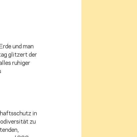
 Erde und man 
ag glitzert der 
les ruhiger 
s 
haftsschutz in 
odiversität zu 
tenden, 