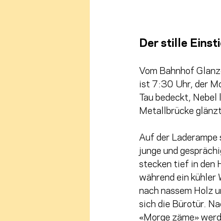
Der stille Einst
Vom Bahnhof Glanze
ist 7:30 Uhr, der Mo
Tau bedeckt, Nebel 
Metallbrücke glänzt 
Auf der Laderampe s
junge und gesprächi
stecken tief in den
während ein kühler 
nach nassem Holz u
sich die Bürotür. N
«Morge zäme» werde