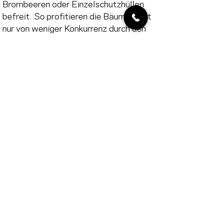
Brombeeren oder Einzelschutzhüllen 
befreit. So profitieren die Bäume nicht 
nur von weniger Konkurrenz durch den 
Sommerflieder, sondern auch von 
mehr Licht und Platz.
Wir danken der hochmotivierten 
Gruppe der Sika für ihren Einsatz für 
den einheimischen Wald und dessen 
Artenvielfalt. Auch dem Filmteam der 
Agentur FRUITJUICER danken wir für 
die filmische Begleitung des Tages 
und das tolle Endergebnis.