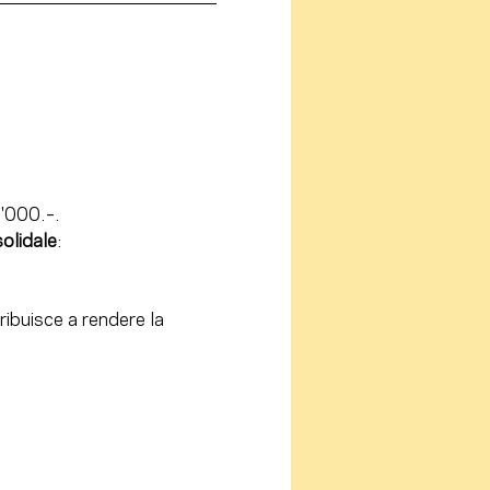
7'000.–.
solidale
:
ribuisce a rendere la 