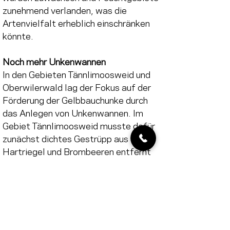
zunehmend verlanden, was die 
Artenvielfalt erheblich einschränken 
könnte.
Noch mehr Unkenwannen
In den Gebieten Tännlimoosweid und 
Oberwilerwald lag der Fokus auf der 
Förderung der Gelbbauchunke durch 
das Anlegen von Unkenwannen. Im 
Gebiet Tännlimoosweid musste dafür 
zunächst dichtes Gestrüpp aus 
Hartriegel und Brombeeren entfernt 
werden, um ausreichend Platz zu 
schaffen. Gleichzeitig verbesserten 
die dadurch entstehenden 
Lichtverhältnisse die 
Lebensbedingungen der Unken. Im 
Gebiet Oberwilerwald galt es den 