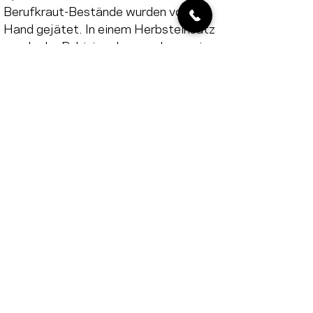
Berufkraut-Bestände wurden von 
Hand gejätet. In einem Herbsteinsatz 
wurde der Robinien-Jungwuchs sowie 
die Sommerfliederbestände 
ausgestockt und wo nötig und erlaubt 
chemisch behandelt. Die 
anschliessende Herbstmahd erfolgte 
durch den Areal-Unterhalt selbst.
Wir freuen uns, einmal mehr Nischen 
für unsere heimische Flora & Fauna 
geschaffen zu haben, schauen 
motiviert ins nächste Jahr und würden 
uns freuen, weitere Pflege- und 
Aufwertungseingriffe im Gebiet 
durchführen zu dürfen.