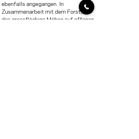
ebenfalls angegangen. In 
Zusammenarbeit mit dem Forst, der 
das grossflächige Mähen auf offenen 
Flächen übernimmt, gehen wir gezielt 
an den unzugänglicheren Stellen im 
Gewässer oder Wald ans Werk und 
bekämpfen die Bestände von Hand. 
Dank sofort eintretendem Erfolg, 
konnten die acht Kernzonen jährlich 
ausgedehnt und der 
Bekämpfungsperimeter über vier 
Jahre fast verdreifacht werden. 
Heute sind auf den ursprünglichen 
Kernzonen die Neophyten weitgehend 
beseitigt oder konnten auf ein 
Minimum reduziert werden. Das 
Niderholz ist somit sowohl in unseren 
Augen, als auch in jenen des Bibers 