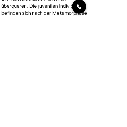
überqueren. Die juvenilen Individuen 
befinden sich nach der Metamorphose 
bereits in ihrem Landlebensraum. 
Dadurch entfällt die hohe 
Mortalitätsrate, die mit der 
Strassenquerung verbunden ist. 
Langfristig kann dies zu einer 
Stabilisierung der ansässigen 
Populationen beitragen. 
Wie weiter: 
Der Weiher wird in den nächsten zwei 
Jahren weiter beobachtet. Sollte sich 
zeigen, dass zunehmend mehr 
Individuen den Weiher als 
Fortpflanzungsgewässer nutzen, 
werden in diesem Gebiet an weiteren 