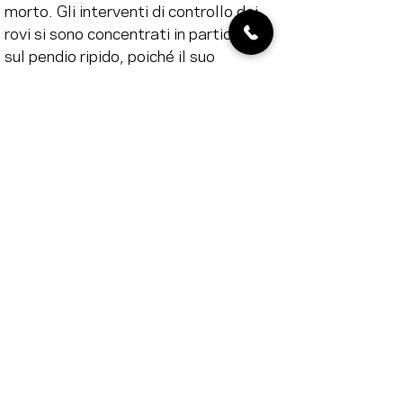
morto. Gli interventi di controllo dei 
rovi si sono concentrati in particolare 
sul pendio ripido, poiché il suo 
potenziale ecologico è molto elevato.
Più luce e diversità strutturale
L'Associazione per la Protezione della 
Natura di Bülach, insieme alla 
Naturnetz, proseguirà il prossimo 
anno i suoi sforzi per sfruttare 
appieno il potenziale della riserva 
naturale "Loo". Se i lavori 
continueranno a procedere così bene, 
l'area potrebbe diventare un prezioso 
habitat e un biotopo di riferimento per 
le specie amanti del caldo nel giro di 
pochi anni.