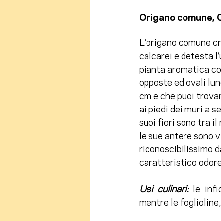
Origano comune, O
L’origano comune cr
calcarei e detesta l
pianta aromatica con
opposte ed ovali lung
cm e che puoi trovar
ai piedi dei muri a s
suoi fiori sono tra il
le sue antere sono vi
riconoscibilissimo d
caratteristico odore
Usi culinari: 
le inf
mentre le foglioline