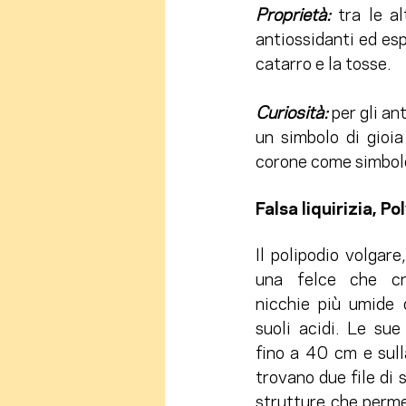
Proprietà: 
tra le al
antiossidanti ed esp
catarro e la tosse. 
Curiosità: 
per gli an
un simbolo di gioia
corone come simbolo
Falsa liquirizia, P
Il polipodio volgare,
una felce che cr
nicchie più umide d
suoli acidi. Le sue
fino a 40 cm e sulla
trovano due file di s
strutture che perme