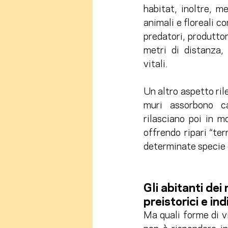
habitat, inoltre, m
animali e floreali co
predatori, produttor
metri di distanza,
vitali.
Un altro aspetto rile
muri assorbono ca
rilasciano poi in m
offrendo ripari “ter
determinate specie di p
Gli abitanti dei
preistorici e ind
Ma quali forme di v