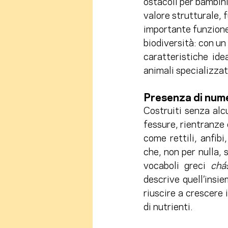
ostacoli per bambini
valore strutturale, 
importante funzione 
biodiversità: con un
caratteristiche  ide
animali specializzat
Presenza di nume
Costruiti senza alcu
fessure, rientranze 
come rettili, anfib
che, non per nulla, 
vocaboli greci 
chá
descrive quell’insi
riuscire a crescere
di nutrienti.