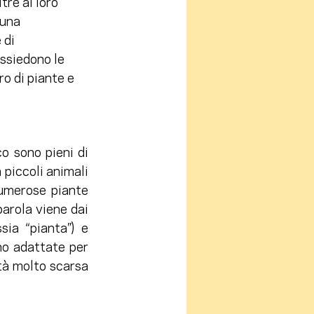
re al loro 
 una 
 di 
ossiedono le 
o di piante e 
o sono pieni di 
piccoli animali 
umerose piante 
arola viene dai 
ssia “pianta”) e 
no adattate per 
tà molto scarsa 