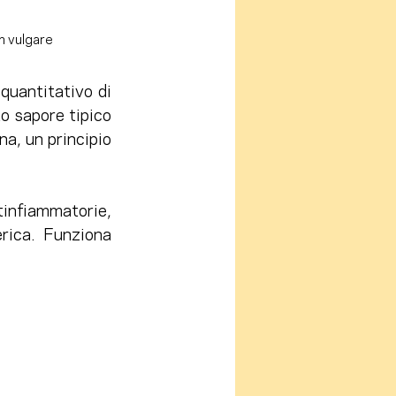
um vulgare
uantitativo di 
o sapore tipico 
a, un principio 
nfiammatorie, 
rica. Funziona 