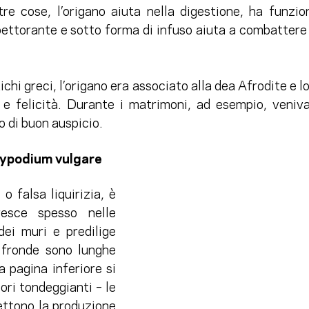
tre cose, l’origano aiuta nella digestione, ha funzion
ettorante e sotto forma di infuso aiuta a combattere il 
tichi greci, l’origano era associato alla dea Afrodite e 
 e felicità. Durante i matrimoni, ad esempio, veniva 
 di buon auspicio.
olypodium vulgare
 o falsa liquirizia, è 
esce spesso nelle 
ei muri e predilige 
 fronde sono lunghe 
 pagina inferiore si 
ori tondeggianti – le 
ttono la produzione 