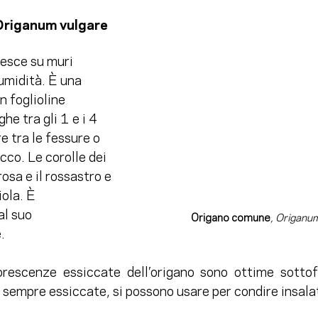
riganum vulgare 
esce su muri 
’umidità. È una 
 foglioline 
he tra gli 1 e i 4 
e tra le fessure o 
ecco. Le corolle dei 
 rosa e il rossastro e 
ola. È 
al suo 
Origano comune
, Origanum
.
iorescenze essiccate dell’origano sono ottime sottof
, sempre essiccate, si possono usare per condire insala