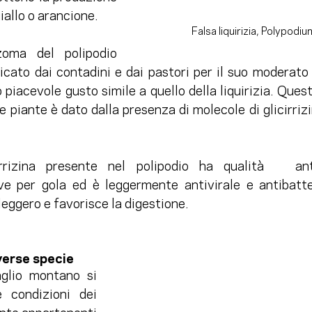
giallo o arancione.
Falsa liquirizia, Polypodi
izoma del polipodio 
cato dai contadini e dai pastori per il suo moderato q
o piacevole gusto simile a quello della liquirizia. Quest
piante è dato dalla presenza di molecole di glicirrizin
irrizina presente nel polipodio ha qualità   anti
ive per gola ed è leggermente antivirale e antibatte
 leggero e favorisce la digestione.
iverse specie
glio montano si 
 condizioni dei 