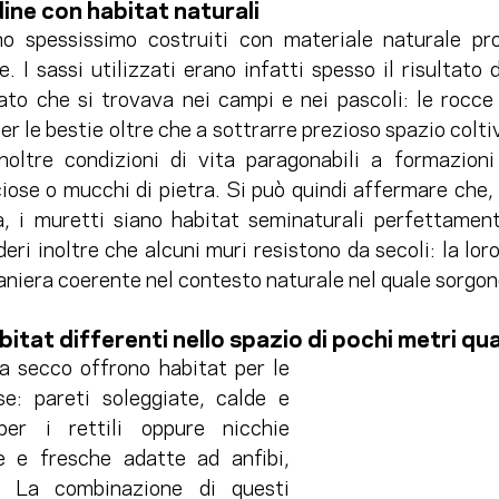
dine con habitat naturali 
o spessissimo costruiti con materiale naturale pro
 I sassi utilizzati erano infatti spesso il risultato de
ato che si trovava nei campi e nei pascoli: le rocce 
per le bestie oltre che a sottrarre prezioso spazio coltiv
noltre condizioni di vita paragonabili a formazioni
ciose o mucchi di pietra. Si può quindi affermare che,
, i muretti siano habitat seminaturali perfettamente
eri inoltre che alcuni muri resistono da secoli: la loro 
aniera coerente nel contesto naturale nel quale sorgon
bitat differenti nello spazio di pochi metri qua
 secco offrono habitat per le 
e: pareti soleggiate, calde e 
er i rettili oppure nicchie 
 e fresche adatte ad anfibi, 
i. La combinazione di questi 