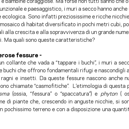
 e bambine coraggiose. Ma forse non tutti sanno che olt
funzionale e paesaggistico, i muri a secco hanno anche
ecologica. Sono infatti preziosissime e ricche nicchie
 mosaico di habitat diversificato in pochi metri cubi, p
ali alla crescita e alla sopravvivenza di un grande numer
i. Ma quali sono queste caratteristiche?   
rose fessure - 
n collante che vada a “tappare i buchi”, i muri a secc
e buchi che offrono fondamentali rifugi e nascondigli a 
i, ragni e insetti. Da queste fessure nascono anche n
sono chiamate “casmofitiche”.  L’etimologia di questa p
sma
 (ossia, “fessura” o “spaccatura”) e 
phyton 
( o
eme di piante che, crescendo in anguste nicchie, si so
 in pochissimo terreno e con a disposizione una quanti