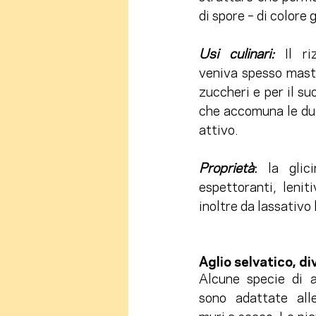
di spore – di colore 
Usi culinari: 
Il r
veniva spesso masti
zuccheri e per il su
che accomuna le due 
attivo.
Proprietà
:
 la glic
espettoranti, lenit
inoltre da lassativo
Aglio selvatico, d
Alcune specie di a
sono adattate alle