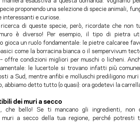
n maniera esaustiva a questa domanda. Vogliamo però
pecie proponendo una selezione di specie animali, fung
e interessanti e curiose.
ricerca di queste specie, però, ricordate che non tu
muro è diverso! Per esempio, il tipo di pietra uti
o gioca un ruolo fondamentale: le pietre calcaree favo
asici come la borracina bianca o il sempervivum tecto
– offre condizioni migliori per muschi o licheni. Anch
amentale: le lucertole si trovano infatti più comune
osti a Sud, mentre anfibi e molluschi prediligono muri 
, abbiamo detto tutto (o quasi): ora godetevi la carrell
bili dei muri a secco
 che bello! Se ti mancano gli ingredienti, non di
i muri a secco della tua regione, perché potresti t