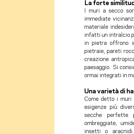
La forte similitu
I muri a secco son
immediate vicinanze.
materiale indesider
infatti un intralcio 
in pietra offrono i
pietraie, pareti roc
creazione antropica
paesaggio. Si consid
ormai integrati in m
Una varietà di ha
Come detto i muri a
esigenze più divers
secche perfette p
ombreggiate, umide
insetti o aracnid