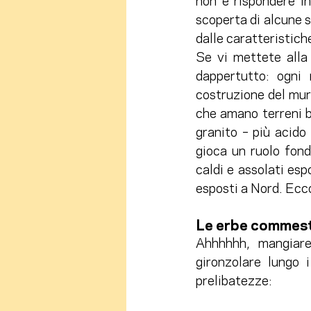
non è rispondere i
scoperta di alcune s
dalle caratteristich
Se vi mettete alla 
dappertutto: ogni 
costruzione del mur
che amano terreni b
granito – più acido 
gioca un ruolo fond
caldi e assolati esp
esposti a Nord. Ecco
Le erbe commesti
Ahhhhhh, mangiare,
gironzolare lungo 
prelibatezze: