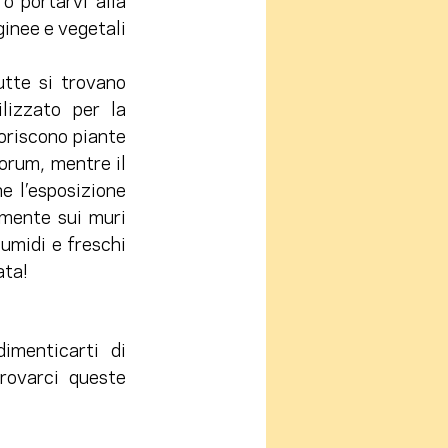
 portarvi alla 
inee e vegetali 
tte si trovano 
lizzato per la 
riscono piante 
rum, mentre il 
e l’esposizione 
mente sui muri 
umidi e freschi 
ata!
menticarti di 
rovarci queste 