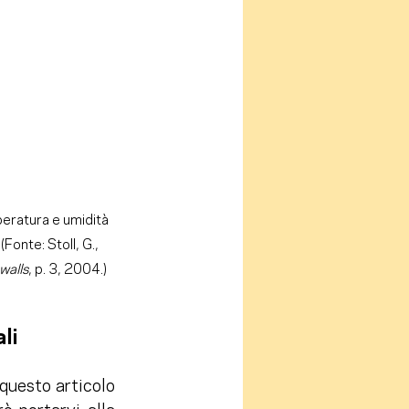
ratura e umidità 
(Fonte: Stoll, G., 
walls
, p. 3, 2004.)
li 
uesto articolo 