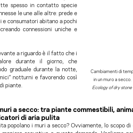
ette spesso in contatto specie 
nnesse le une alle altre: prede e 
i e consumatori abitano a pochi 
 creando connessioni uniche e 
vante a riguardo è il fatto che i 
lore durante il giorno, che 
odo graduale durante la notte, 
Cambiamenti di tempe
mici” notturni e favorendo così 
in un muro a secco.  
iante.           
Ecology of dry stone 
 muri a secco: tra piante commestibili, anima
icatori di aria pulita
ita popolano i muri a secco? Ovviamente, lo scopo di q